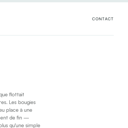
CONTACT
ue flottait 
es. Les bougies 
eu place à une 
ment de fin — 
lus qu'une simple 