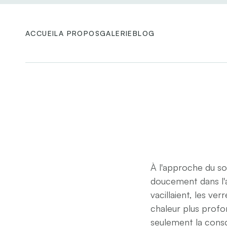
ACCUEIL
A PROPOS
GALERIE
BLOG
À l'approche du soir
doucement dans l'ai
vacillaient, les ve
chaleur plus profon
seulement la consc